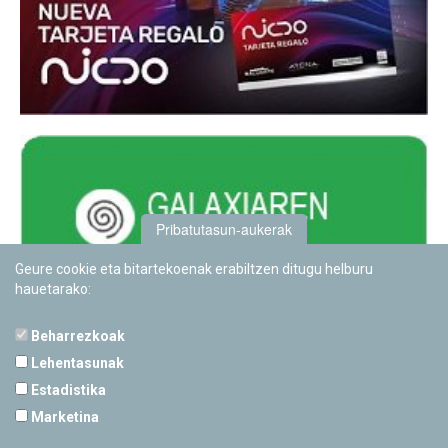
Pribatutasun-aukerak
Geure cookie eta bitartekoenak erabiltzen ditugu helburu
hauetarako:
Beharrezkoak
Lehentasunak
Estadistika
PAMPLONETARIOA
Marketina
Calle Sancho RamÃ­rez, s/n
31008 Pamplona, Navarra