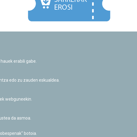
Facebook
Twitter
Youtube
Flickr
Instagr
 hauek erabili gabe.
Pribatutasun-politika eta Lege-oharra
Cookie-en politika
Informazio publikoa eskatzeko baimena
untza edo zu zauden eskualdea.
Irisgarritasuna
riek webguneekin.
akustea da asmoa.
hobespenak" botoia.