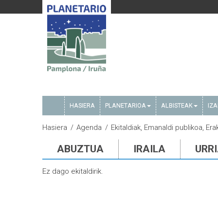
HASIERA
PLANETARIOA
ALBISTEAK
IZ
Hasiera
Agenda
Ekitaldiak, Emanaldi publikoa, Er
ABUZTUA
IRAILA
URR
Ez dago ekitaldirik.