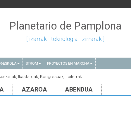
Planetario de Pamplona
[ izarrak · teknologia · zirrarak ]
AR-ESKOLA
STROM
PROYECTOS EN MARCHA
akusketak, Ikastaroak, Kongresuak, Tailerrak
IA
AZAROA
ABENDUA