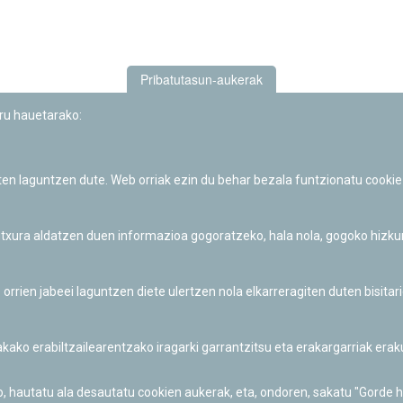
Pribatutasun-aukerak
uru hauetarako:
iten laguntzen dute. Web orriak ezin du behar bezala funtzionatu cookie
Iruñeko Planetarioaren zientzia-dibulgazio eta hezkuntza jarduerek
Fundación "la Caixa"ren sustapena dute.
 itxura aldatzen duen informazioa gogoratzeko, hala nola, gogoko hizk
ien jabeei laguntzen diete ulertzen nola elkarreragiten duten bisita
nakako erabiltzailearentzako iragarki garrantzitsu eta erakargarriak er
o, hautatu ala desautatu cookien aukerak, eta, ondoren, sakatu "Gorde 