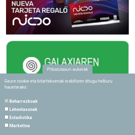
Pribatutasun-aukerak
Geure cookie eta bitartekoenak erabiltzen ditugu helburu
hauetarako:
Beharrezkoak
Lehentasunak
Estadistika
PAMPLONETARIOA
Marketina
Calle Sancho RamÃ­rez, s/n
31008 Pamplona, Navarra