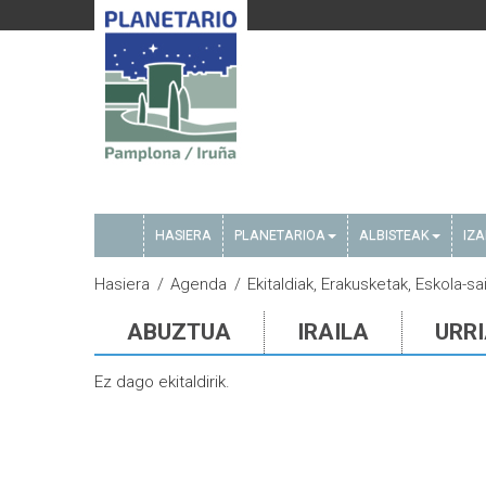
HASIERA
PLANETARIOA
ALBISTEAK
IZ
Hasiera
Agenda
Ekitaldiak, Erakusketak, Eskola-s
ABUZTUA
IRAILA
URR
Ez dago ekitaldirik.