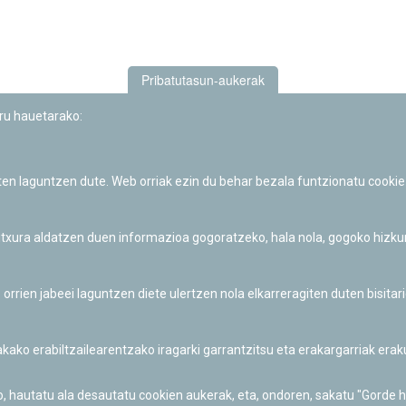
Pribatutasun-aukerak
uru hauetarako:
iten laguntzen dute. Web orriak ezin du behar bezala funtzionatu cookie
Iruñeko Planetarioaren zientzia-dibulgazio eta hezkuntza jarduerek
Fundación "la Caixa"ren sustapena dute.
 itxura aldatzen duen informazioa gogoratzeko, hala nola, gogoko hizk
ien jabeei laguntzen diete ulertzen nola elkarreragiten duten bisita
nakako erabiltzailearentzako iragarki garrantzitsu eta erakargarriak er
o, hautatu ala desautatu cookien aukerak, eta, ondoren, sakatu "Gorde 