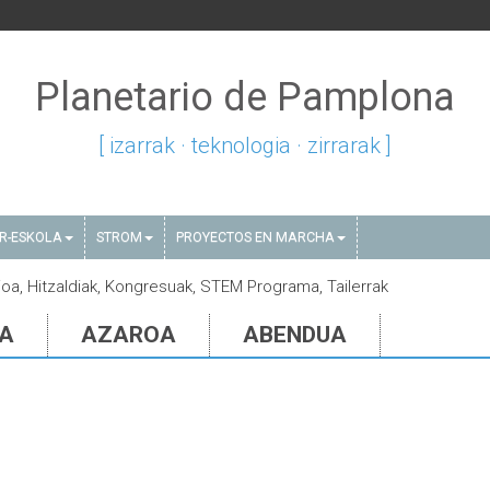
Planetario de Pamplona
[ izarrak · teknologia · zirrarak ]
AR-ESKOLA
STROM
PROYECTOS EN MARCHA
aioa, Hitzaldiak, Kongresuak, STEM Programa, Tailerrak
IA
AZAROA
ABENDUA