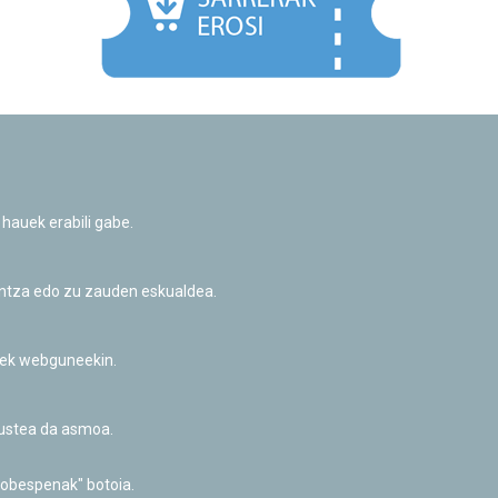
Facebook
Twitter
Youtube
Flickr
Instagr
 hauek erabili gabe.
Pribatutasun-politika eta Lege-oharra
Cookie-en politika
Informazio publikoa eskatzeko baimena
untza edo zu zauden eskualdea.
Irisgarritasuna
riek webguneekin.
akustea da asmoa.
hobespenak" botoia.