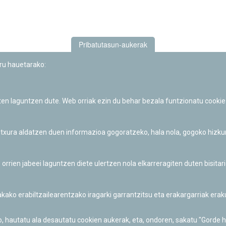
Pribatutasun-aukerak
uru hauetarako:
iten laguntzen dute. Web orriak ezin du behar bezala funtzionatu cookie
Iruñeko Planetarioaren zientzia-dibulgazio eta hezkuntza jarduerek
Fundación "la Caixa"ren sustapena dute.
 itxura aldatzen duen informazioa gogoratzeko, hala nola, gogoko hizk
ien jabeei laguntzen diete ulertzen nola elkarreragiten duten bisita
nakako erabiltzailearentzako iragarki garrantzitsu eta erakargarriak er
o, hautatu ala desautatu cookien aukerak, eta, ondoren, sakatu "Gorde 