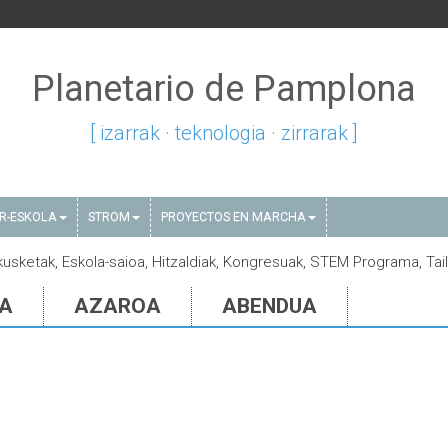
Planetario de Pamplona
[ izarrak · teknologia · zirrarak ]
AR-ESKOLA
STROM
PROYECTOS EN MARCHA
akusketak, Eskola-saioa, Hitzaldiak, Kongresuak, STEM Programa, Tai
IA
AZAROA
ABENDUA