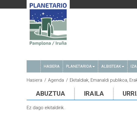
HASIERA
PLANETARIOA
ALBISTEAK
IZ
Hasiera
Agenda
Ekitaldiak, Emanaldi publikoa, Er
ABUZTUA
IRAILA
URR
Ez dago ekitaldirik.