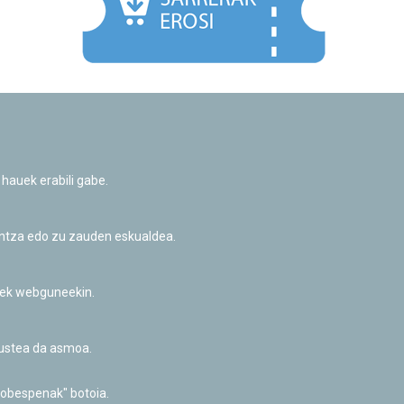
Facebook
Twitter
Youtube
Flickr
Instagr
 hauek erabili gabe.
Pribatutasun-politika eta Lege-oharra
Cookie-en politika
Informazio publikoa eskatzeko baimena
untza edo zu zauden eskualdea.
Irisgarritasuna
riek webguneekin.
akustea da asmoa.
hobespenak" botoia.