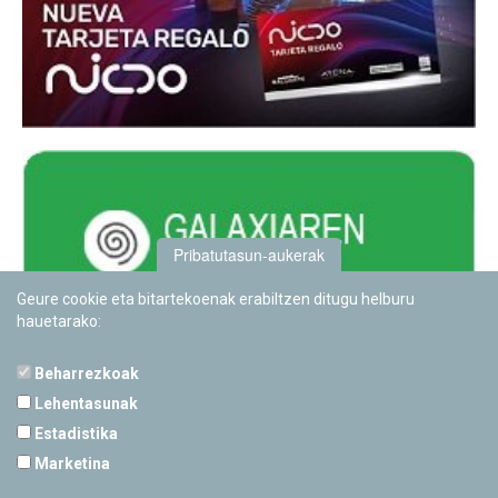
Pribatutasun-aukerak
Geure cookie eta bitartekoenak erabiltzen ditugu helburu
hauetarako:
Beharrezkoak
Lehentasunak
Estadistika
PAMPLONETARIOA
Marketina
Calle Sancho RamÃ­rez, s/n
31008 Pamplona, Navarra