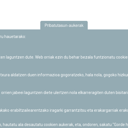
Pribatutasun-aukerak
uru hauetarako:
iten laguntzen dute. Web orriak ezin du behar bezala funtzionatu cookie
Iruñeko Planetarioaren zientzia-dibulgazio eta hezkuntza jarduerek
Fundación "la Caixa"ren sustapena dute.
 itxura aldatzen duen informazioa gogoratzeko, hala nola, gogoko hizk
ien jabeei laguntzen diete ulertzen nola elkarreragiten duten bisita
nakako erabiltzailearentzako iragarki garrantzitsu eta erakargarriak er
o, hautatu ala desautatu cookien aukerak, eta, ondoren, sakatu "Gorde 