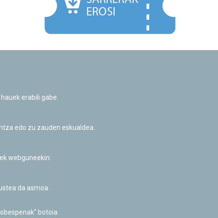
Facebook
Twitter
Youtube
Flickr
Instagr
 hauek erabili gabe.
Pribatutasun-politika eta Lege-oharra
Cookie-en politika
Informazio publikoa eskatzeko baimena
untza edo zu zauden eskualdea.
Irisgarritasuna
riek webguneekin.
akustea da asmoa.
hobespenak" botoia.