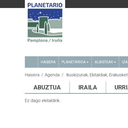
HASIERA
PLANETARIOA
ALBISTEAK
IZ
Hasiera
Agenda
Ikuskizunak, Ekitaldiak, Erakuske
ABUZTUA
IRAILA
URR
Ez dago ekitaldirik.