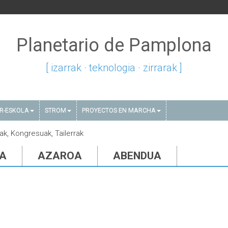
Planetario de Pamplona
[ izarrak · teknologia · zirrarak ]
AR-ESKOLA
STROM
PROYECTOS EN MARCHA
tak, Kongresuak, Tailerrak
IA
AZAROA
ABENDUA