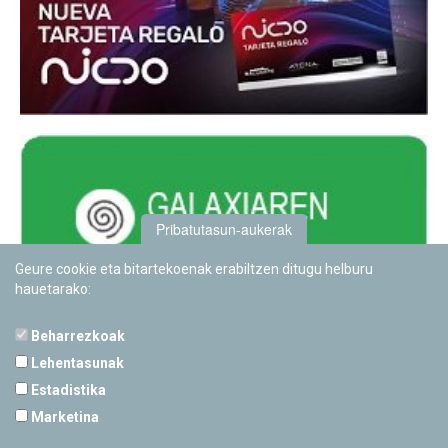
Pribatutasun-aukerak
Geure cookie eta bitartekoenak erabiltzen ditugu helburu
hauetarako:
Beharrezkoak
Lehentasunak
Estadistika
PAMPLONETARIOA
Marketina
Calle Sancho RamÃ­rez, s/n
31008 Pamplona, Navarra