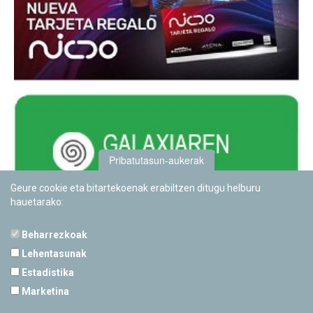
Pribatutasun-aukerak
Geure cookie eta bitartekoenak erabiltzen ditugu helburu
hauetarako:
Beharrezkoak
Lehentasunak
Estadistika
PAMPLONETARIOA
Marketina
Calle Sancho RamÃ­rez, s/n
31008 Pamplona, Navarra