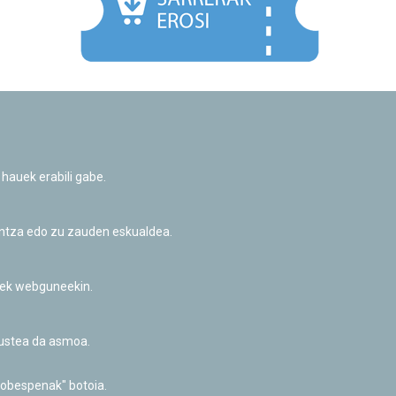
Facebook
Twitter
Youtube
Flickr
Instagr
 hauek erabili gabe.
Pribatutasun-politika eta Lege-oharra
Cookie-en politika
Informazio publikoa eskatzeko baimena
untza edo zu zauden eskualdea.
Irisgarritasuna
riek webguneekin.
akustea da asmoa.
hobespenak" botoia.