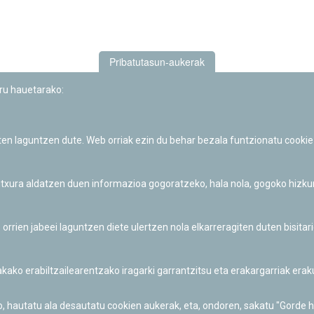
Pribatutasun-aukerak
uru hauetarako:
iten laguntzen dute. Web orriak ezin du behar bezala funtzionatu cookie
Iruñeko Planetarioaren zientzia-dibulgazio eta hezkuntza jarduerek
Fundación "la Caixa"ren sustapena dute.
 itxura aldatzen duen informazioa gogoratzeko, hala nola, gogoko hizk
ien jabeei laguntzen diete ulertzen nola elkarreragiten duten bisita
nakako erabiltzailearentzako iragarki garrantzitsu eta erakargarriak er
o, hautatu ala desautatu cookien aukerak, eta, ondoren, sakatu "Gorde 