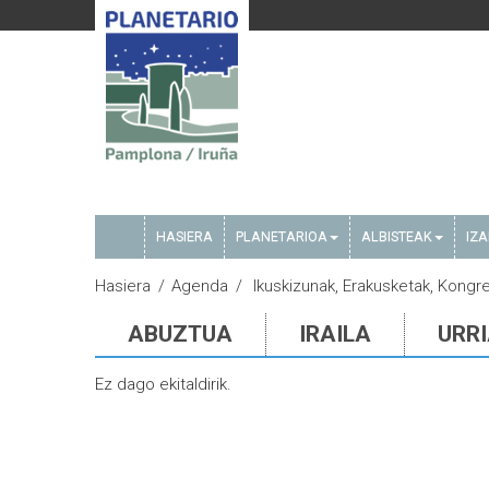
HASIERA
PLANETARIOA
ALBISTEAK
IZ
Hasiera
Agenda
Ikuskizunak, Erakusketak, Kongr
ABUZTUA
IRAILA
URR
Ez dago ekitaldirik.