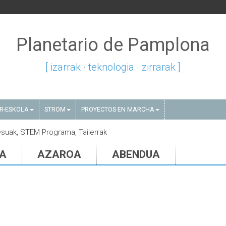
Planetario de Pamplona
[ izarrak · teknologia · zirrarak ]
AR-ESKOLA
STROM
PROYECTOS EN MARCHA
esuak, STEM Programa, Tailerrak
IA
AZAROA
ABENDUA