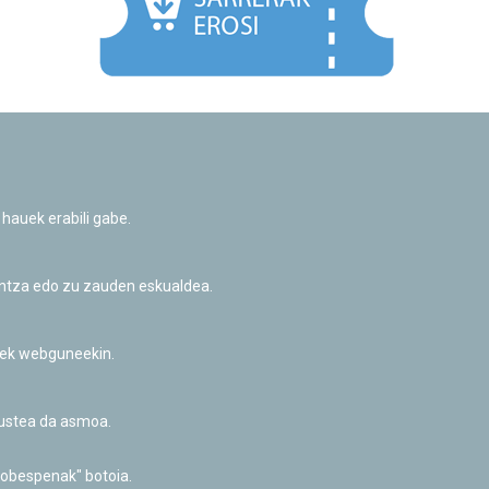
Facebook
Twitter
Youtube
Flickr
Instagr
 hauek erabili gabe.
Pribatutasun-politika eta Lege-oharra
Cookie-en politika
Informazio publikoa eskatzeko baimena
untza edo zu zauden eskualdea.
Irisgarritasuna
riek webguneekin.
akustea da asmoa.
hobespenak" botoia.