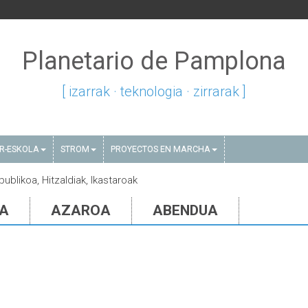
Planetario de Pamplona
[ izarrak · teknologia · zirrarak ]
AR-ESKOLA
STROM
PROYECTOS EN MARCHA
publikoa, Hitzaldiak, Ikastaroak
IA
AZAROA
ABENDUA