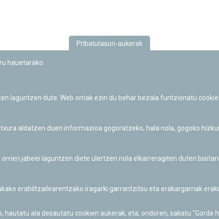
Pribatutasun-aukerak
uru hauetarako:
iten laguntzen dute. Web orriak ezin du behar bezala funtzionatu cookie
Iruñeko Planetarioaren zientzia-dibulgazio eta hezkuntza jarduerek
Fundación "la Caixa"ren sustapena dute.
 itxura aldatzen duen informazioa gogoratzeko, hala nola, gogoko hizk
ien jabeei laguntzen diete ulertzen nola elkarreragiten duten bisita
nakako erabiltzailearentzako iragarki garrantzitsu eta erakargarriak er
o, hautatu ala desautatu cookien aukerak, eta, ondoren, sakatu "Gorde 