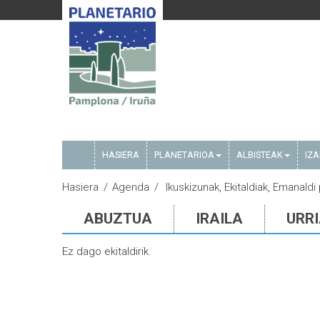
HASIERA
PLANETARIOA
ALBISTEAK
IZ
Hasiera
Agenda
Ikuskizunak, Ekitaldiak, Emanaldi 
ABUZTUA
IRAILA
URR
Ez dago ekitaldirik.