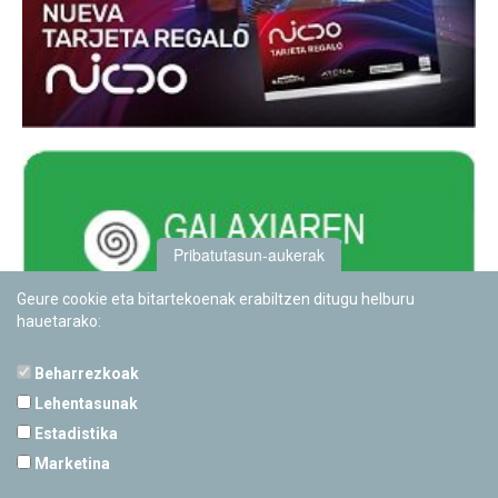
Pribatutasun-aukerak
Geure cookie eta bitartekoenak erabiltzen ditugu helburu
hauetarako:
Beharrezkoak
Lehentasunak
Estadistika
PAMPLONETARIOA
Marketina
Calle Sancho RamÃ­rez, s/n
31008 Pamplona, Navarra