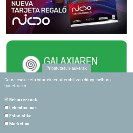
Pribatutasun-aukerak
Geure cookie eta bitartekoenak erabiltzen ditugu helburu
hauetarako:
Beharrezkoak
Lehentasunak
Estadistika
PAMPLONETARIOA
Marketina
Calle Sancho RamÃ­rez, s/n
31008 Pamplona, Navarra