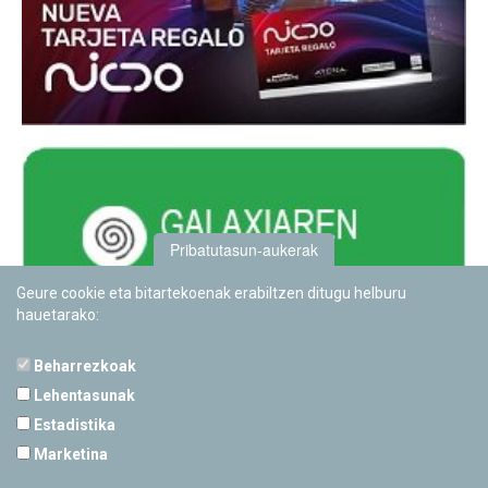
Pribatutasun-aukerak
Geure cookie eta bitartekoenak erabiltzen ditugu helburu
hauetarako:
Beharrezkoak
Lehentasunak
Estadistika
PAMPLONETARIOA
Marketina
Calle Sancho RamÃ­rez, s/n
31008 Pamplona, Navarra