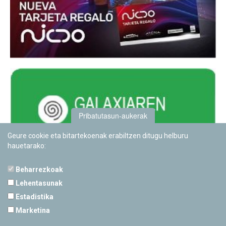
Pribatutasun-aukerak
Geure cookie eta bitartekoenak erabiltzen ditugu helburu
hauetarako:
Beharrezkoak
Lehentasunak
Estadistika
PAMPLONETARIOA
Marketina
Calle Sancho RamÃ­rez, s/n
31008 Pamplona, Navarra