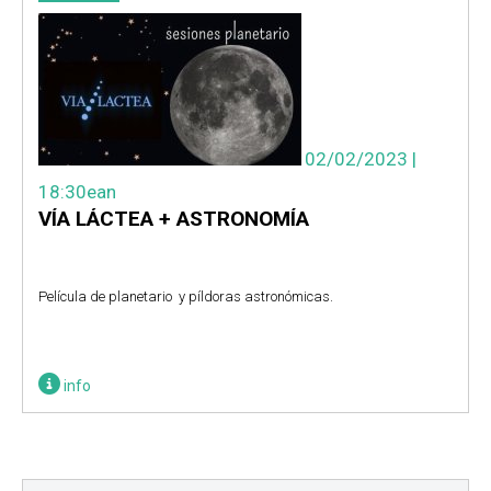
02/02/2023 |
18:30ean
VÍA LÁCTEA + ASTRONOMÍA
Película de planetario y píldoras astronómicas.
info