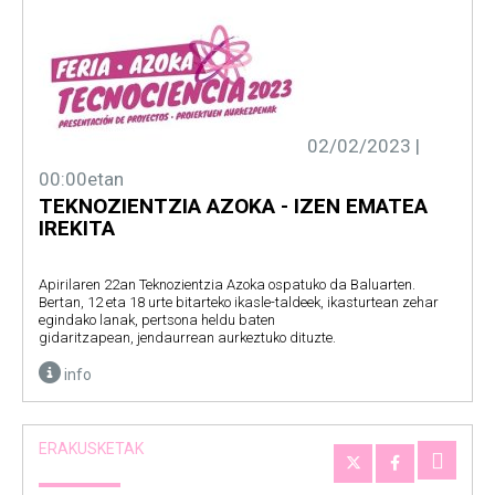
02/02/2023 |
00:00etan
TEKNOZIENTZIA AZOKA - IZEN EMATEA
IREKITA
Apirilaren 22an Teknozientzia Azoka ospatuko da Baluarten.
Bertan, 12 eta 18 urte bitarteko ikasle-taldeek, ikasturtean zehar
egindako lanak, pertsona heldu baten
gidaritzapean, jendaurrean aurkeztuko dituzte.
info
ERAKUSKETAK