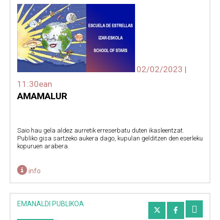
02/02/2023 |
11:30ean
AMAMALUR
Saio hau gela aldez aurretik erreserbatu duten ikasleentzat.
Publiko gisa sartzeko aukera dago, kupulan gelditzen den eserleku
kopuruen arabera.
info
EMANALDI PUBLIKOA