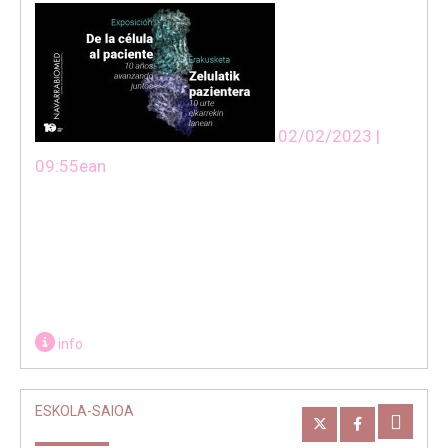
02/02/2023 |
09:55ean
info
ESKOLA-SAIOA