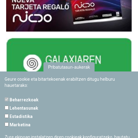
Pribatutasun-aukerak
Geure cookie eta bitartekoenak erabiltzen ditugu helburu
hauetarako:
Beharrezkoak
Lehentasunak
Estadistika
PAMPLONETARIOA
Marketina
Calle Sancho RamÃ­rez, s/n
31008 Pamplona, Navarra
Zure ekipoan instalatzen diren cookieak konfiguratzeko, hautatu
Cerrado Temporalmente