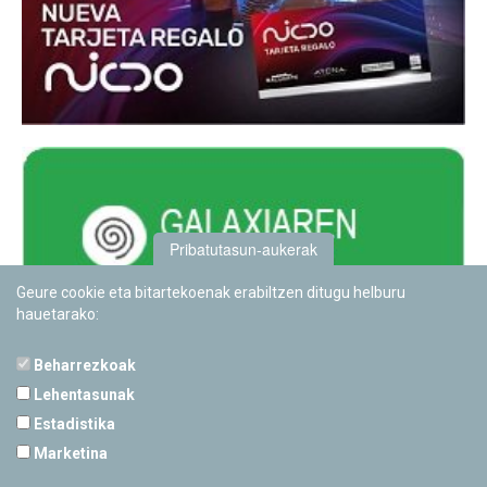
Pribatutasun-aukerak
Geure cookie eta bitartekoenak erabiltzen ditugu helburu
hauetarako:
Beharrezkoak
Lehentasunak
Estadistika
PAMPLONETARIOA
Marketina
Calle Sancho RamÃ­rez, s/n
31008 Pamplona, Navarra