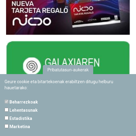
Pribatutasun-aukerak
Geure cookie eta bitartekoenak erabiltzen ditugu helburu
hauetarako:
Beharrezkoak
Lehentasunak
Estadistika
PAMPLONETARIOA
Marketina
Calle Sancho RamÃ­rez, s/n
31008 Pamplona, Navarra