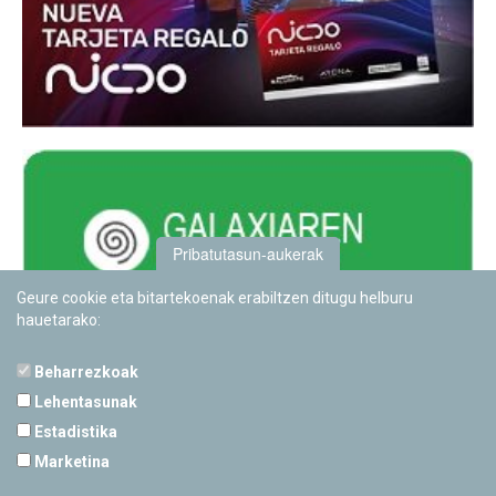
Pribatutasun-aukerak
Geure cookie eta bitartekoenak erabiltzen ditugu helburu
hauetarako:
Beharrezkoak
Lehentasunak
Estadistika
PAMPLONETARIOA
Marketina
Calle Sancho RamÃ­rez, s/n
31008 Pamplona, Navarra