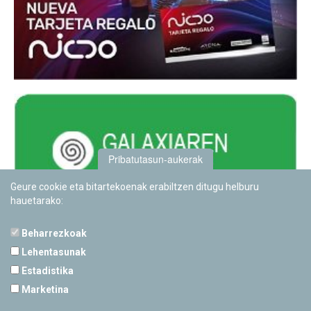
Pribatutasun-aukerak
Geure cookie eta bitartekoenak erabiltzen ditugu helburu
hauetarako:
Beharrezkoak
Lehentasunak
Estadistika
PAMPLONETARIOA
Marketina
Calle Sancho RamÃ­rez, s/n
31008 Pamplona, Navarra