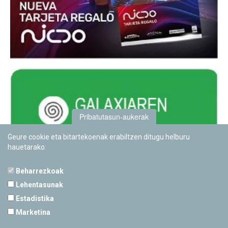
Pribatutasun-aukerak
Geure cookie eta bitartekoenak erabiltzen ditugu helburu
hauetarako:
Beharrezkoak
Lehentasunak
Estadistika
PAMPLONETARIOA
Marketina
Calle Sancho RamÃ­rez, s/n
31008 Pamplona, Navarra