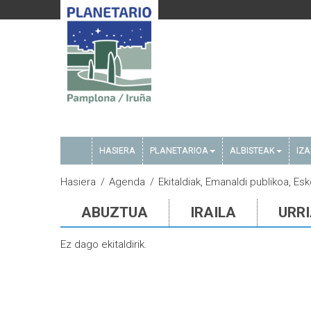
HASIERA
PLANETARIOA
ALBISTEAK
IZ
Hasiera
Agenda
Ekitaldiak, Emanaldi publikoa, Es
ABUZTUA
IRAILA
URR
Ez dago ekitaldirik.