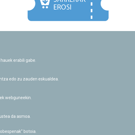
Facebook
Twitter
Youtube
Flickr
Instagr
 hauek erabili gabe.
Pribatutasun-politika eta Lege-oharra
Cookie-en politika
Informazio publikoa eskatzeko baimena
untza edo zu zauden eskualdea.
Irisgarritasuna
riek webguneekin.
akustea da asmoa.
hobespenak" botoia.