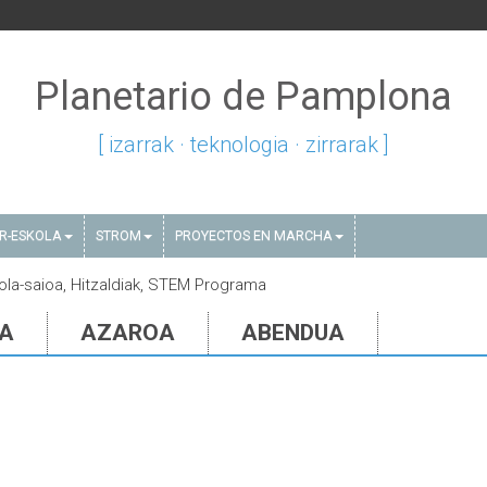
Planetario de Pamplona
[ izarrak · teknologia · zirrarak ]
AR-ESKOLA
STROM
PROYECTOS EN MARCHA
kola-saioa, Hitzaldiak, STEM Programa
IA
AZAROA
ABENDUA