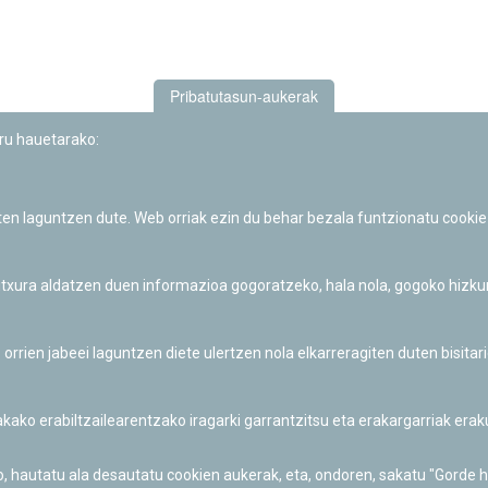
Pribatutasun-aukerak
uru hauetarako:
iten laguntzen dute. Web orriak ezin du behar bezala funtzionatu cookie
Iruñeko Planetarioaren zientzia-dibulgazio eta hezkuntza jarduerek
Fundación "la Caixa"ren sustapena dute.
 itxura aldatzen duen informazioa gogoratzeko, hala nola, gogoko hizk
ien jabeei laguntzen diete ulertzen nola elkarreragiten duten bisita
nakako erabiltzailearentzako iragarki garrantzitsu eta erakargarriak er
o, hautatu ala desautatu cookien aukerak, eta, ondoren, sakatu "Gorde 