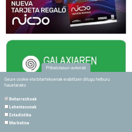
Pribatutasun-aukerak
Geure cookie eta bitartekoenak erabiltzen ditugu helburu
hauetarako:
Beharrezkoak
Lehentasunak
Estadistika
PAMPLONETARIOA
Marketina
Calle Sancho RamÃ­rez, s/n
31008 Pamplona, Navarra