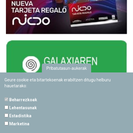
Pribatutasun-aukerak
Geure cookie eta bitartekoenak erabiltzen ditugu helburu
hauetarako:
Beharrezkoak
Lehentasunak
Estadistika
PAMPLONETARIOA
Marketina
Calle Sancho RamÃ­rez, s/n
31008 Pamplona, Navarra