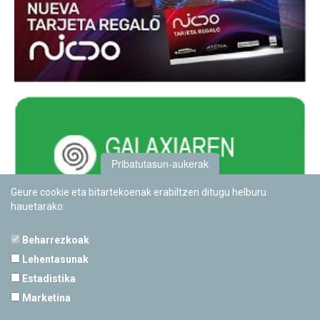
Pribatutasun-aukerak
Geure cookie eta bitartekoenak erabiltzen ditugu helburu
hauetarako:
Beharrezkoak
Lehentasunak
Estadistika
PAMPLONETARIOA
Marketina
Calle Sancho RamÃ­rez, s/n
31008 Pamplona, Navarra