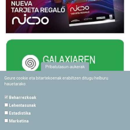
Pribatutasun-aukerak
Geure cookie eta bitartekoenak erabiltzen ditugu helburu
hauetarako:
Beharrezkoak
Lehentasunak
Estadistika
PAMPLONETARIOA
Marketina
Calle Sancho RamÃ­rez, s/n
31008 Pamplona, Navarra