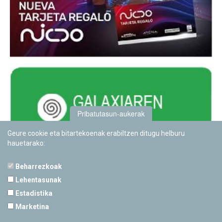
Pribatutasun-aukerak
Geure cookie eta bitartekoenak erabiltzen ditugu helburu
hauetarako:
Beharrezkoak
Lehentasunak
Estadistika
PAMPLONETARIOA
Marketina
Calle Sancho RamÃ­rez, s/n
31008 Pamplona, Navarra