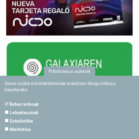
Pribatutasun-aukerak
Geure cookie eta bitartekoenak erabiltzen ditugu helburu
hauetarako:
Beharrezkoak
Lehentasunak
Estadistika
PAMPLONETARIOA
Marketina
Calle Sancho RamÃ­rez, s/n
31008 Pamplona, Navarra