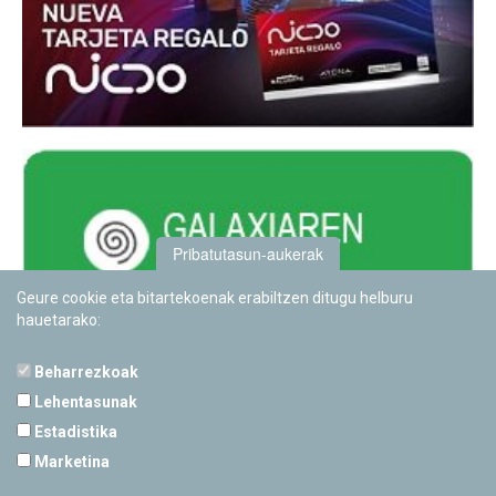
Pribatutasun-aukerak
Geure cookie eta bitartekoenak erabiltzen ditugu helburu
hauetarako:
Beharrezkoak
Lehentasunak
Estadistika
PAMPLONETARIOA
Marketina
Calle Sancho RamÃ­rez, s/n
31008 Pamplona, Navarra