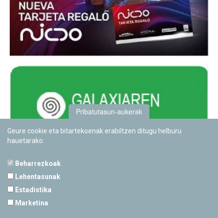
Pribatutasun-aukerak
Geure cookie eta bitartekoenak erabiltzen ditugu helburu
hauetarako:
Beharrezkoak
Lehentasunak
Estadistika
PAMPLONETARIOA
Marketina
Calle Sancho RamÃ­rez, s/n
31008 Pamplona, Navarra