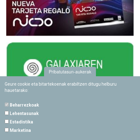
Pribatutasun-aukerak
Geure cookie eta bitartekoenak erabiltzen ditugu helburu
hauetarako:
Beharrezkoak
Lehentasunak
Estadistika
PAMPLONETARIOA
Marketina
Calle Sancho RamÃ­rez, s/n
31008 Pamplona, Navarra