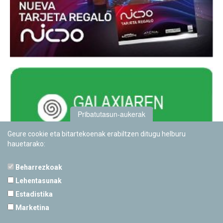
Pribatutasun-aukerak
Geure cookie eta bitartekoenak erabiltzen ditugu helburu
hauetarako:
Beharrezkoak
Lehentasunak
Estadistika
PAMPLONETARIOA
Marketina
Calle Sancho RamÃ­rez, s/n
31008 Pamplona, Navarra