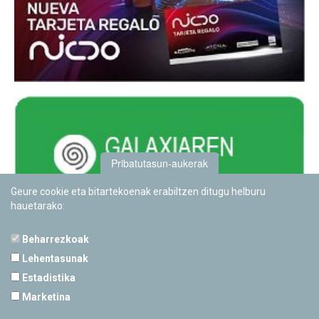
Pribatutasun-aukerak
Geure cookie eta bitartekoenak erabiltzen ditugu helburu
hauetarako:
Beharrezkoak
Lehentasunak
Estadistika
PAMPLONETARIOA
Marketina
Calle Sancho RamÃ­rez, s/n
31008 Pamplona, Navarra