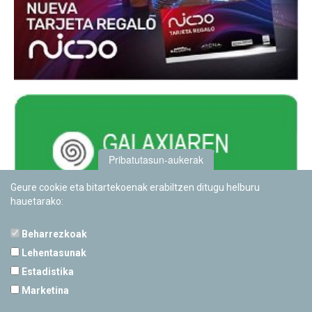
Pribatutasun-aukerak
Geure cookie eta bitartekoenak erabiltzen ditugu helburu
hauetarako:
Beharrezkoak
Lehentasunak
Estadistika
PAMPLONETARIOA
Marketina
Calle Sancho RamÃ­rez, s/n
31008 Pamplona, Navarra