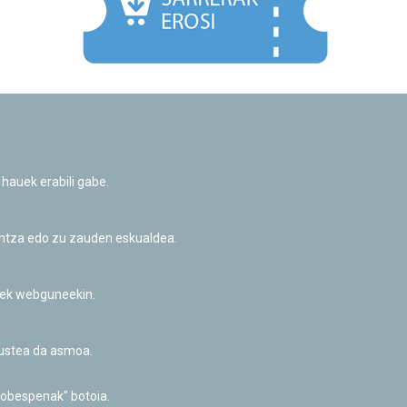
Facebook
Twitter
Youtube
Flickr
Instagr
 hauek erabili gabe.
Pribatutasun-politika eta Lege-oharra
Cookie-en politika
Informazio publikoa eskatzeko baimena
untza edo zu zauden eskualdea.
Irisgarritasuna
riek webguneekin.
akustea da asmoa.
hobespenak" botoia.