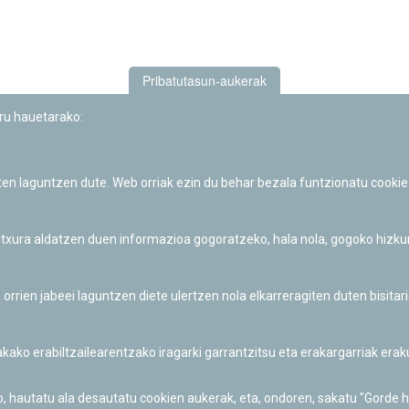
Pribatutasun-aukerak
uru hauetarako:
iten laguntzen dute. Web orriak ezin du behar bezala funtzionatu cookie
Iruñeko Planetarioaren zientzia-dibulgazio eta hezkuntza jarduerek
Fundación "la Caixa"ren sustapena dute.
 itxura aldatzen duen informazioa gogoratzeko, hala nola, gogoko hizk
ien jabeei laguntzen diete ulertzen nola elkarreragiten duten bisita
nakako erabiltzailearentzako iragarki garrantzitsu eta erakargarriak er
o, hautatu ala desautatu cookien aukerak, eta, ondoren, sakatu "Gorde 