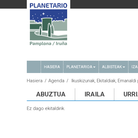
HASIERA
PLANETARIOA
ALBISTEAK
IZ
Hasiera
Agenda
Ikuskizunak, Ekitaldiak, Emanaldi 
ABUZTUA
IRAILA
URR
Ez dago ekitaldirik.