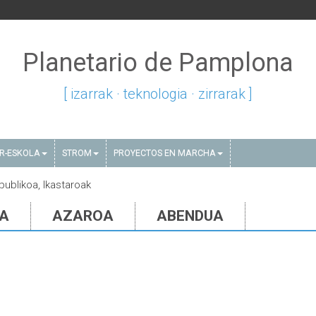
Planetario de Pamplona
[ izarrak · teknologia · zirrarak ]
AR-ESKOLA
STROM
PROYECTOS EN MARCHA
publikoa, Ikastaroak
IA
AZAROA
ABENDUA