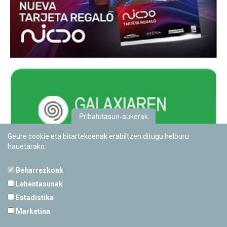
Pribatutasun-aukerak
Geure cookie eta bitartekoenak erabiltzen ditugu helburu
hauetarako:
Beharrezkoak
Lehentasunak
Estadistika
PAMPLONETARIOA
Marketina
Calle Sancho RamÃ­rez, s/n
31008 Pamplona, Navarra