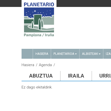
HASIERA
PLANETARIOA
ALBISTEAK
IZ
Hasiera
Agenda
ABUZTUA
IRAILA
URR
Ez dago ekitaldirik.