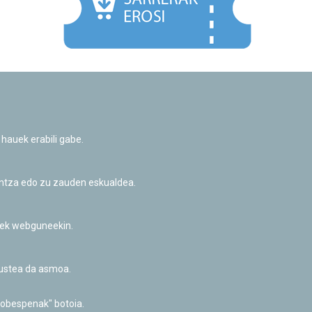
Facebook
Twitter
Youtube
Flickr
Instagr
 hauek erabili gabe.
Pribatutasun-politika eta Lege-oharra
Cookie-en politika
Informazio publikoa eskatzeko baimena
untza edo zu zauden eskualdea.
Irisgarritasuna
riek webguneekin.
akustea da asmoa.
hobespenak" botoia.