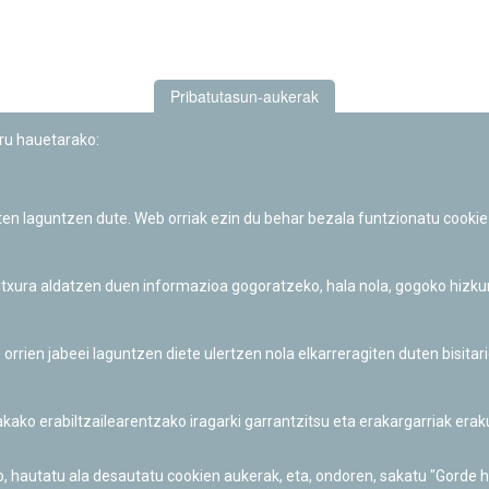
Pribatutasun-aukerak
uru hauetarako:
iten laguntzen dute. Web orriak ezin du behar bezala funtzionatu cookie
Iruñeko Planetarioaren zientzia-dibulgazio eta hezkuntza jarduerek
Fundación "la Caixa"ren sustapena dute.
 itxura aldatzen duen informazioa gogoratzeko, hala nola, gogoko hizk
ien jabeei laguntzen diete ulertzen nola elkarreragiten duten bisita
nakako erabiltzailearentzako iragarki garrantzitsu eta erakargarriak er
o, hautatu ala desautatu cookien aukerak, eta, ondoren, sakatu "Gorde 