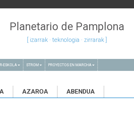
Planetario de Pamplona
[ izarrak · teknologia · zirrarak ]
AR-ESKOLA
STROM
PROYECTOS EN MARCHA
IA
AZAROA
ABENDUA