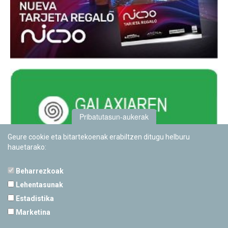
Pribatutasun-aukerak
Geure cookie eta bitartekoenak erabiltzen ditugu helburu
hauetarako:
Beharrezkoak
Lehentasunak
Estadistika
PAMPLONETARIOA
Marketina
Calle Sancho RamÃ­rez, s/n
31008 Pamplona, Navarra