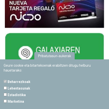
Pribatutasun-aukerak
Geure cookie eta bitartekoenak erabiltzen ditugu helburu
hauetarako:
Beharrezkoak
Lehentasunak
Estadistika
PAMPLONETARIOA
Marketina
Calle Sancho RamÃ­rez, s/n
31008 Pamplona, Navarra