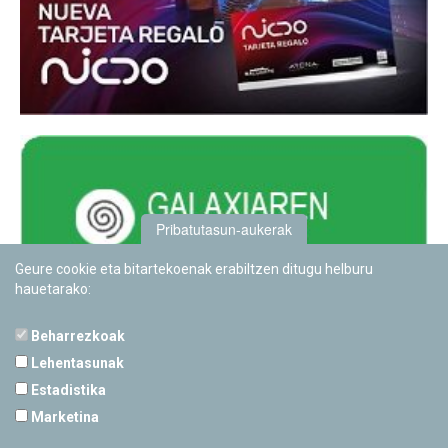
Pribatutasun-aukerak
Geure cookie eta bitartekoenak erabiltzen ditugu helburu
hauetarako:
Beharrezkoak
Lehentasunak
Estadistika
PAMPLONETARIOA
Marketina
Calle Sancho RamÃ­rez, s/n
31008 Pamplona, Navarra