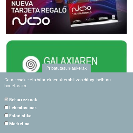
Pribatutasun-aukerak
Geure cookie eta bitartekoenak erabiltzen ditugu helburu
hauetarako:
Beharrezkoak
Lehentasunak
Estadistika
PAMPLONETARIOA
Marketina
Calle Sancho RamÃ­rez, s/n
31008 Pamplona, Navarra