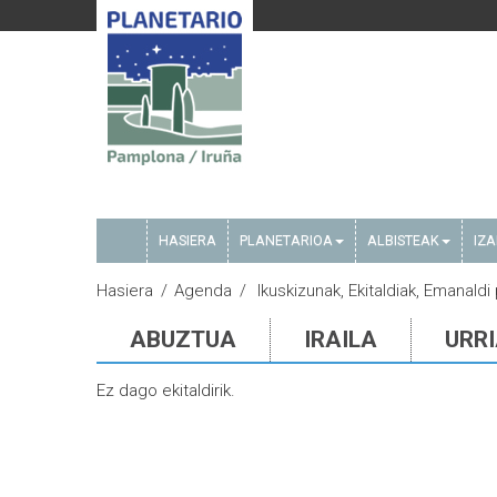
HASIERA
PLANETARIOA
ALBISTEAK
IZ
Hasiera
Agenda
Ikuskizunak, Ekitaldiak, Emanald
ABUZTUA
IRAILA
URR
Ez dago ekitaldirik.