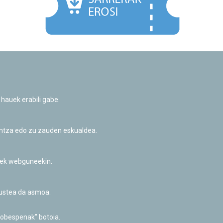
Facebook
Twitter
Youtube
Flickr
Instagr
 hauek erabili gabe.
Pribatutasun-politika eta Lege-oharra
Cookie-en politika
Informazio publikoa eskatzeko baimena
untza edo zu zauden eskualdea.
Irisgarritasuna
riek webguneekin.
akustea da asmoa.
hobespenak" botoia.