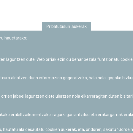
Pribatutasun-aukerak
uru hauetarako:
iten laguntzen dute. Web orriak ezin du behar bezala funtzionatu cookie
Iruñeko Planetarioaren zientzia-dibulgazio eta hezkuntza jarduerek
Fundación "la Caixa"ren sustapena dute.
 itxura aldatzen duen informazioa gogoratzeko, hala nola, gogoko hizk
ien jabeei laguntzen diete ulertzen nola elkarreragiten duten bisita
nakako erabiltzailearentzako iragarki garrantzitsu eta erakargarriak er
o, hautatu ala desautatu cookien aukerak, eta, ondoren, sakatu "Gorde 