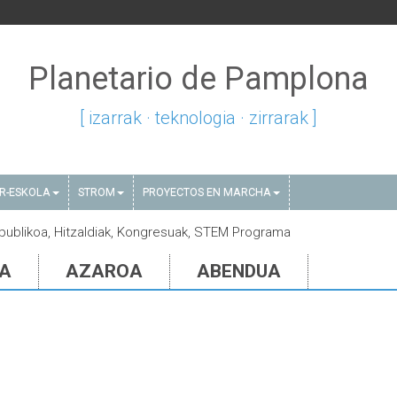
Planetario de Pamplona
[ izarrak · teknologia · zirrarak ]
AR-ESKOLA
STROM
PROYECTOS EN MARCHA
i publikoa, Hitzaldiak, Kongresuak, STEM Programa
IA
AZAROA
ABENDUA