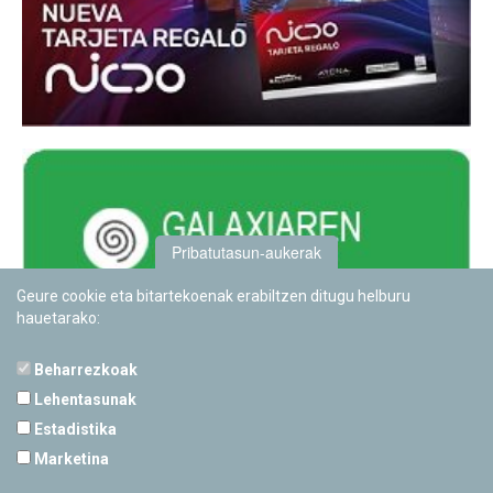
Pribatutasun-aukerak
Geure cookie eta bitartekoenak erabiltzen ditugu helburu
hauetarako:
Beharrezkoak
Lehentasunak
Estadistika
PAMPLONETARIOA
Marketina
Calle Sancho RamÃ­rez, s/n
31008 Pamplona, Navarra