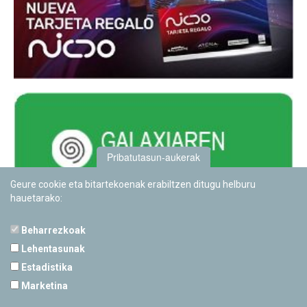
Pribatutasun-aukerak
Geure cookie eta bitartekoenak erabiltzen ditugu helburu
hauetarako:
Beharrezkoak
Lehentasunak
Estadistika
PAMPLONETARIOA
Marketina
Calle Sancho RamÃ­rez, s/n
31008 Pamplona, Navarra