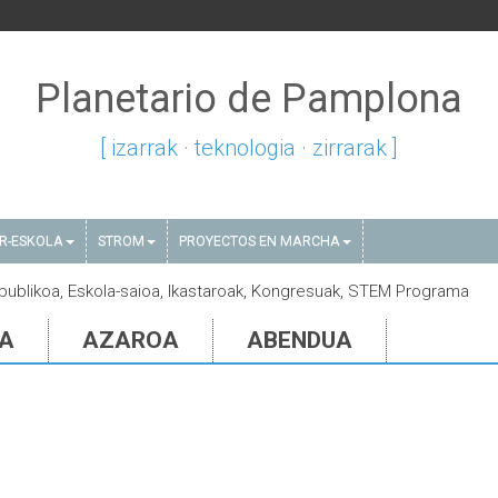
Planetario de Pamplona
[ izarrak · teknologia · zirrarak ]
AR-ESKOLA
STROM
PROYECTOS EN MARCHA
i publikoa, Eskola-saioa, Ikastaroak, Kongresuak, STEM Programa
IA
AZAROA
ABENDUA