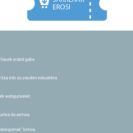
Facebook
Twitter
Youtube
Flickr
Instagr
 hauek erabili gabe.
Pribatutasun-politika eta Lege-oharra
Cookie-en politika
Informazio publikoa eskatzeko baimena
untza edo zu zauden eskualdea.
Irisgarritasuna
riek webguneekin.
akustea da asmoa.
hobespenak" botoia.