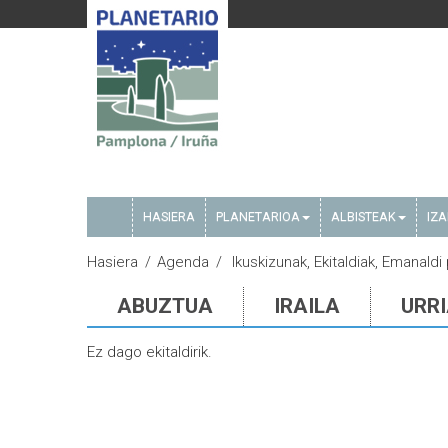
HASIERA
PLANETARIOA
ALBISTEAK
IZ
Hasiera
Agenda
Ikuskizunak, Ekitaldiak, Emanald
ABUZTUA
IRAILA
URR
Ez dago ekitaldirik.