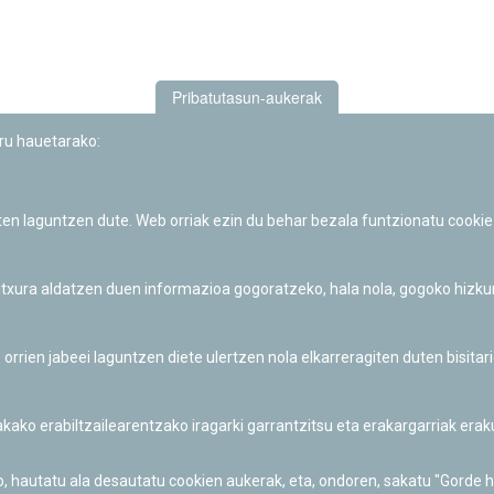
Pribatutasun-aukerak
uru hauetarako:
iten laguntzen dute. Web orriak ezin du behar bezala funtzionatu cookie
Iruñeko Planetarioaren zientzia-dibulgazio eta hezkuntza jarduerek
Fundación "la Caixa"ren sustapena dute.
 itxura aldatzen duen informazioa gogoratzeko, hala nola, gogoko hizk
ien jabeei laguntzen diete ulertzen nola elkarreragiten duten bisita
nakako erabiltzailearentzako iragarki garrantzitsu eta erakargarriak er
o, hautatu ala desautatu cookien aukerak, eta, ondoren, sakatu "Gorde 