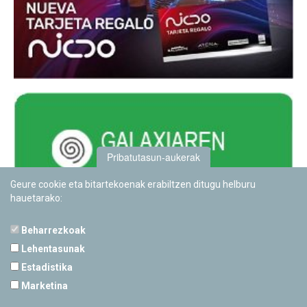
Pribatutasun-aukerak
Geure cookie eta bitartekoenak erabiltzen ditugu helburu
hauetarako:
Beharrezkoak
Lehentasunak
Estadistika
PAMPLONETARIOA
Marketina
Calle Sancho RamÃ­rez, s/n
31008 Pamplona, Navarra