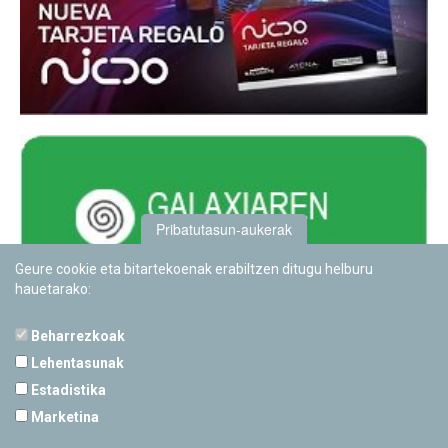
Pribatutasun-aukerak
Geure cookie eta bitartekoenak erabiltzen ditugu helburu
hauetarako:
Beharrezkoak
Lehentasunak
Estadistika
PAMPLONETARIOA
Marketina
Calle Sancho RamÃ­rez, s/n
31008 Pamplona, Navarra