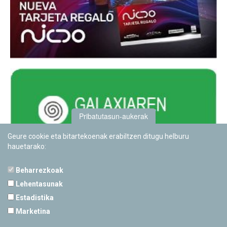
Pribatutasun-aukerak
Geure cookie eta bitartekoenak erabiltzen ditugu helburu
hauetarako:
Beharrezkoak
Lehentasunak
Estadistika
PAMPLONETARIOA
Marketina
Calle Sancho RamÃ­rez, s/n
31008 Pamplona, Navarra