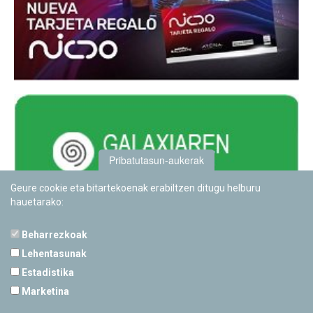
Pribatutasun-aukerak
Geure cookie eta bitartekoenak erabiltzen ditugu helburu
hauetarako:
Beharrezkoak
Lehentasunak
Estadistika
PAMPLONETARIOA
Marketina
Calle Sancho RamÃ­rez, s/n
31008 Pamplona, Navarra