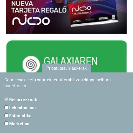
Pribatutasun-aukerak
Geure cookie eta bitartekoenak erabiltzen ditugu helburu
hauetarako:
Beharrezkoak
Lehentasunak
Estadistika
PAMPLONETARIOA
Marketina
Calle Sancho RamÃ­rez, s/n
31008 Pamplona, Navarra